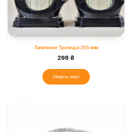
Лампіони Троянда 255 мм
298
₴
Оберіть опції