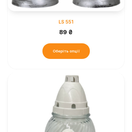
LS 551
89
₴
Оберіть опції