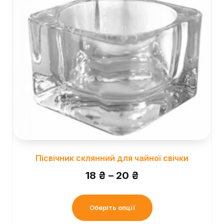
Пісвічник склянний для чайної свічки
18
₴
–
20
₴
Оберіть опції