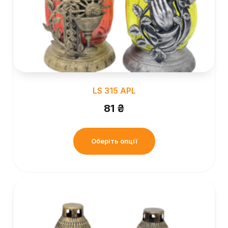
LS 315 APL
81
₴
Оберіть опції