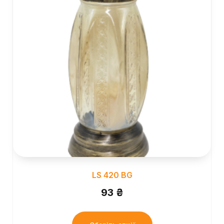
LS 420 BG
93
₴