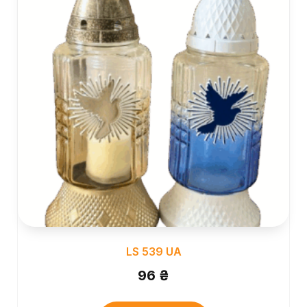
LS 539 UA
96
₴