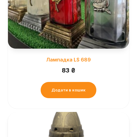
Лампадка LS 689
83
₴
Додати в кошик