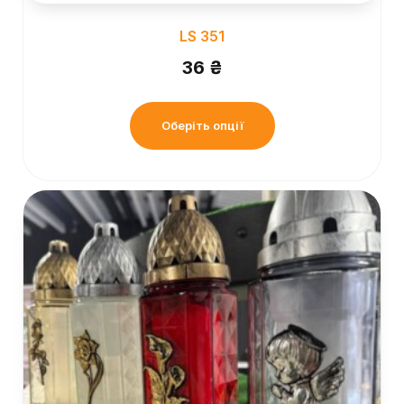
LS 351
36
₴
Оберіть опції