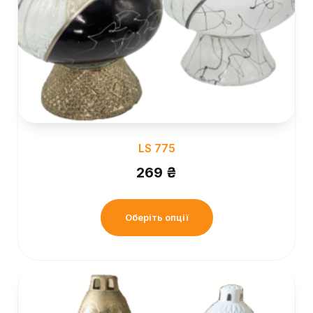
LS 775
269
₴
Оберіть опції