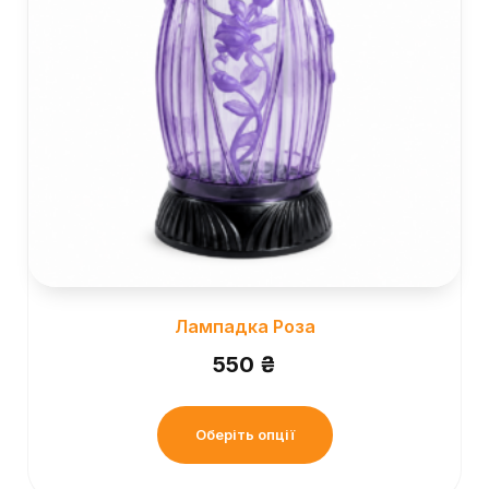
Лампадка Роза
550
₴
Оберіть опції