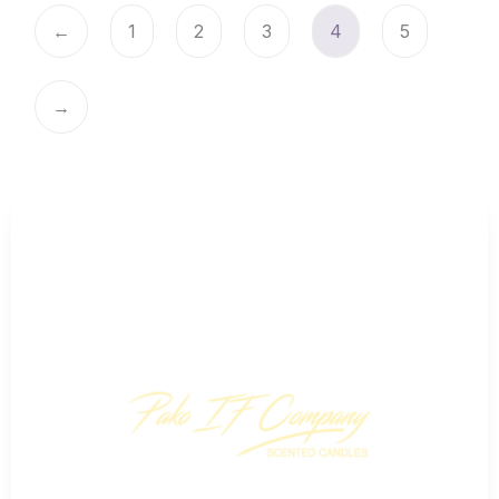
←
1
2
3
4
5
→