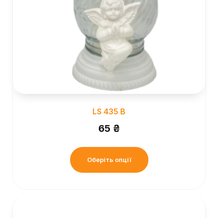
LS 435 B
65
₴
Оберіть опції