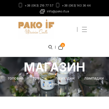
+38 (063) 216 77 57
+38 (063) 143 36 44
info@pako.if.ua
Пако-ІФ
Виробник свічок
0
МАГАЗИН
головна
товари
лампадки
лампадки
скляні