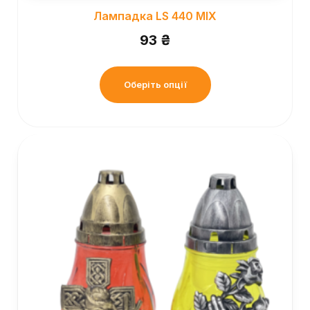
Лампадка LS 440 MIX
93
₴
Оберіть опції