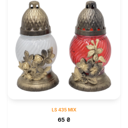
LS 435 MIX
65
₴