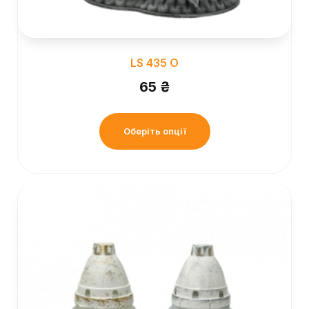
LS 435 O
65
₴
Оберіть опції