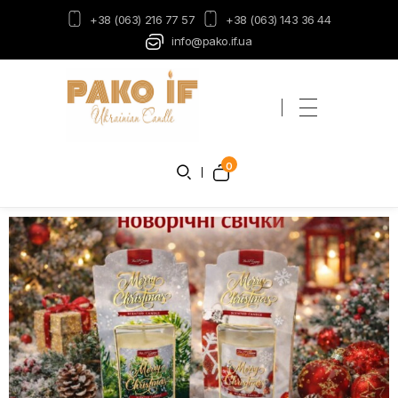
+38 (063) 216 77 57
+38 (063) 143 36 44
info@pako.if.ua
Пако-ІФ
Виробник свічок
0
ДЕТАЛЬНІШЕ