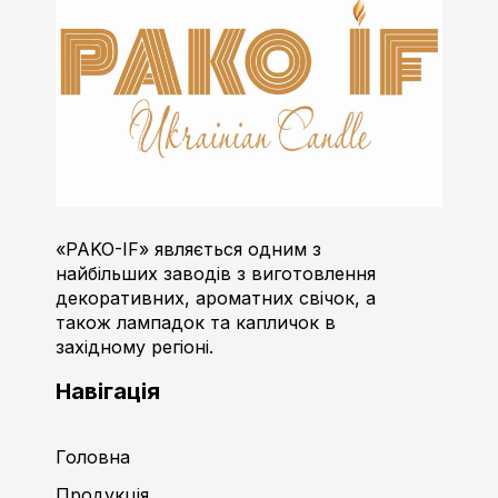
Пако-ІФ
Виробник свічок
«PAKO-IF» являється одним з
найбільших заводів з виготовлення
декоративних, ароматних свічок, а
також лампадок та капличок в
західному регіоні.
Навігація
Головна
Продукція