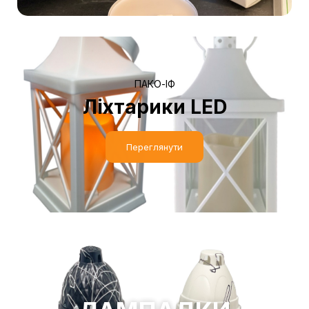
ПАКО-ІФ
Ліхтарики LED
Переглянути
ПАКО-ІФ
ЛАМПАДКИ