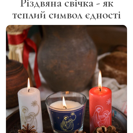
Різдвяна свічка - як
теплий символ єдності