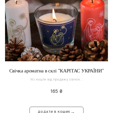
Свічка ароматна в склі "КАРІТАС УКРАЇНИ"
Усі кошти від продажу свічок…
165
₴
→
ДОДАТИ В КОШИК