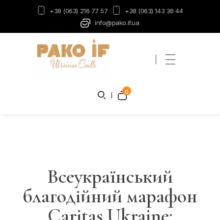
+38 (063) 216 77 57
+38 (063) 143 36 44
info@pako.if.ua
Пако-ІФ
Виробник свічок
0
Всеукраїнський
благодійний марафон
Caritas Ukraine: