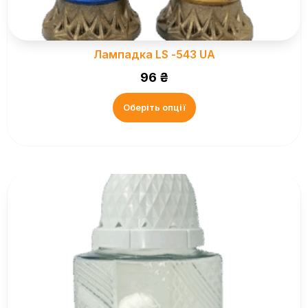
Лампадка LS -543 UA
96
₴
Оберіть опції