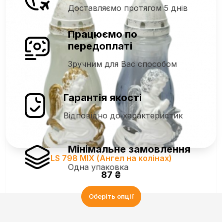
Доставляємо протягом 5 днів
Працюємо по
передоплаті
Зручним для Вас способом
Гарантія якості
Відповідно до характеристик
Мінімальне замовлення
LS 798 MIX (Ангел на колінах)
Одна упаковка
87
₴
Оберіть опції