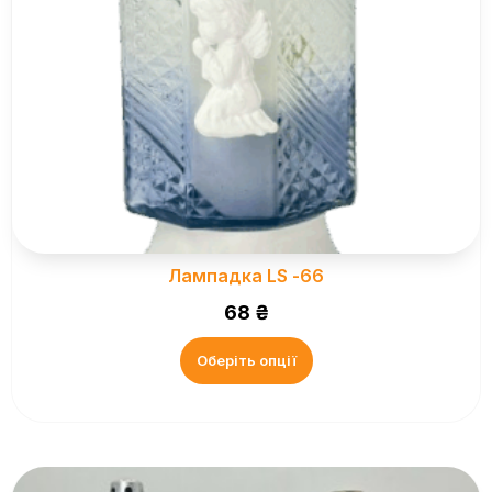
Лампадка LS -66
68
₴
Оберіть опції