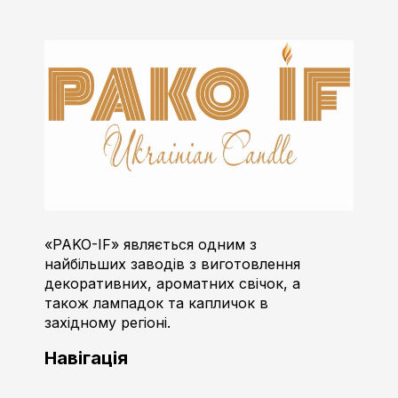
Пако-ІФ
Виробник свічок
«PAKO-IF» являється одним з
найбільших заводів з виготовлення
декоративних, ароматних свічок, а
також лампадок та капличок в
західному регіоні.
Навігація