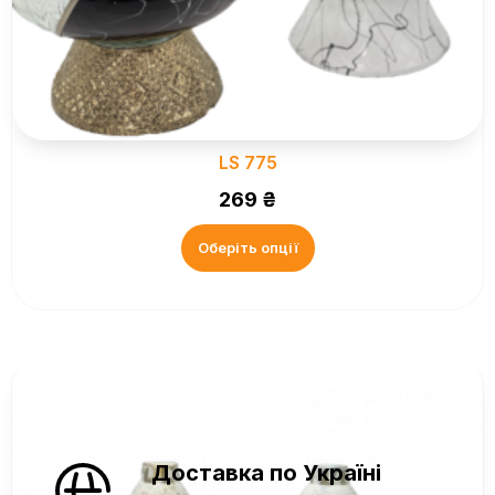
LS 775
269
₴
Оберіть опції
Доставка по Україні