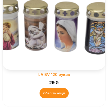
LA BV 120 рукав
29
₴
Оберіть опції