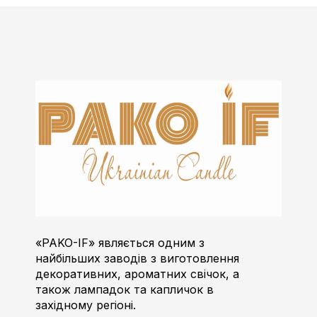
Пако-ІФ
Виробник свічок
«PAKO-IF» являється одним з
найбільших заводів з виготовлення
декоративних, ароматних свічок, а
також лампадок та капличок в
західному регіоні.