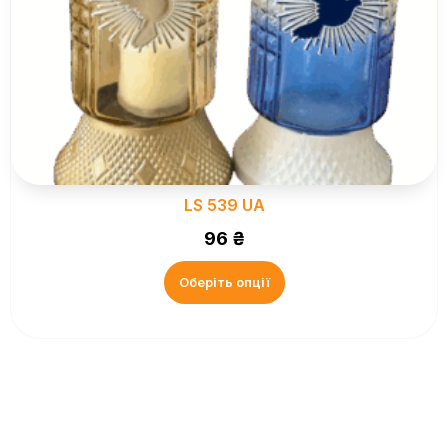
LS 539 UA
96
₴
Оберіть опції