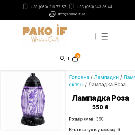
+38 (063) 216 77 57
+38 (063) 143 36 44
info@pako.if.ua
Пако-ІФ
Виробник свічок
0
Головна
/
Лампадки
/
Лам
скляні
/ Лампадка Роза
Лампадка Роза
550
₴
Розмір (мм)
360
К-сть штук в упаковці
6