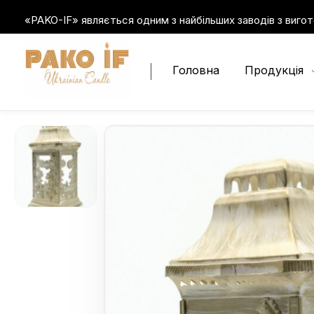
«PAKO-IF» являється одним з найбільших заводів з вигот
Головна
Продукція
Пако-ІФ
Виробник свічок