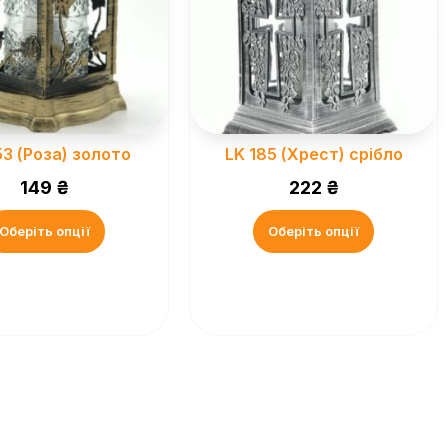
53 (Роза) золото
LK 185 (Хрест) срібло
149
₴
222
₴
Оберіть опції
Оберіть опції