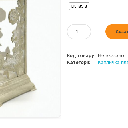
LK 185 В
Додат
Код товару:
Не вказано
Категорії:
Капличка пл