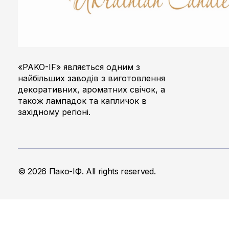
Пако-ІФ
Виробник свічок
«PAKO-IF» являється одним з
найбільших заводів з виготовлення
декоративних, ароматних свічок, а
також лампадок та капличок в
західному регіоні.
© 2026 Пако-ІФ. All rights reserved.