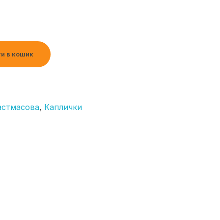
и в кошик
астмасова
,
Каплички