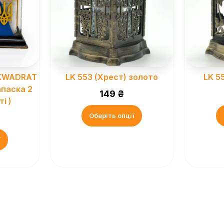
 KWADRAT
LK 553 (Хрест) золото
LK 5
апаска 2
149
₴
і )
Оберіть опції
ї