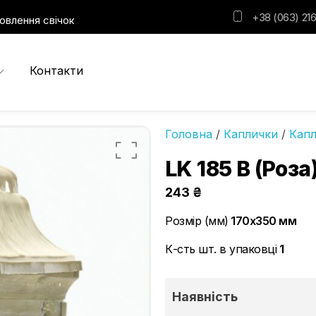
+38 (063) 216
овлення свічок
Контакти
Головна
/
Каплички
/
Капл
LK 185 B (Роза
243
₴
Розмір (мм)
170х350 мм
К-сть шт. в упаковці
1
Наявність