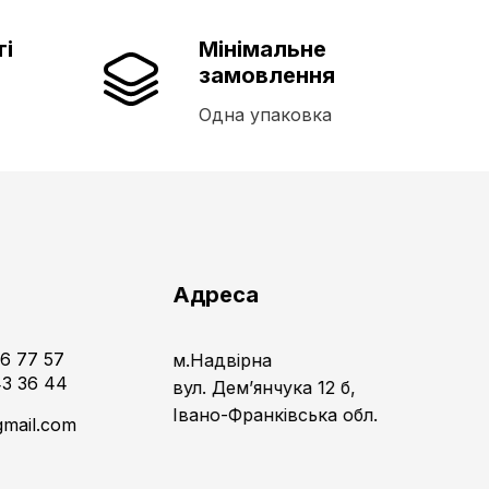
ті
Мінімальне
замовлення
Одна упаковка
и
Адреса
16 77 57
м.Надвірна
43 36 44
вул. Дем’янчука 12 б,
Івано-Франківська обл.
gmail.com