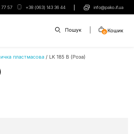
|
 77 57
+38 (063) 143 36 44
info@pako.if.ua
Пошук
Кошик
0
ичка пластмасова
/ LK 185 B (Роза)
)