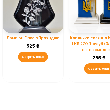
Лампіон Гілка з Трояндою
Капличка склянна
LKS 270 Тризуб (З
525
₴
шт в комплект
Оберіть опції
265
₴
Оберіть опці