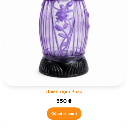
Лампадка Роза
550
₴
Оберіть опції