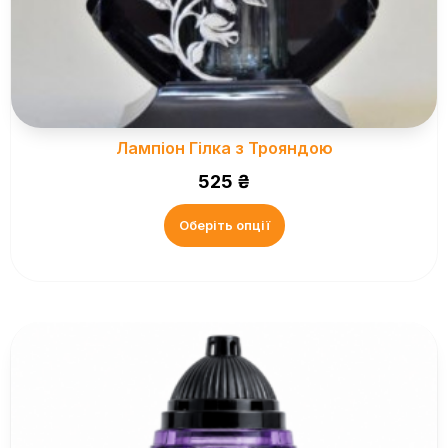
Лампіон Гілка з Трояндою
525
₴
Оберіть опції