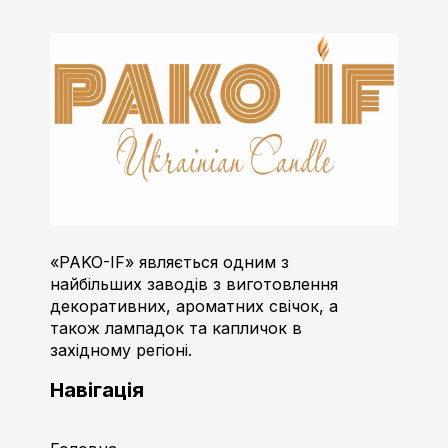
Пако-ІФ
Виробник свічок
«PAKO-IF» являється одним з
найбільших заводів з виготовлення
декоративних, ароматних свічок, а
також лампадок та капличок в
західному регіоні.
Навігація