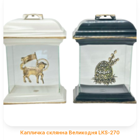
Капличка склянна Великодня LКS-270