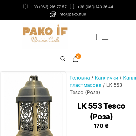
+38 (063) 216 77 57
+38 (063) 143 36 44
info@pako.if.ua
Пако-ІФ
Виробник свічок
0
Головна
/
Каплички
/
Капл
пластмасова
/ LK 553
Tesco (Роза)
LK 553 Tesco
(Роза)
170
₴