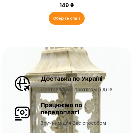
149
₴
Оберіть опції
Доставка по Україні
Доставляємо протягом 5 днів
Працюємо по
передоплаті
Зручним для Вас способом