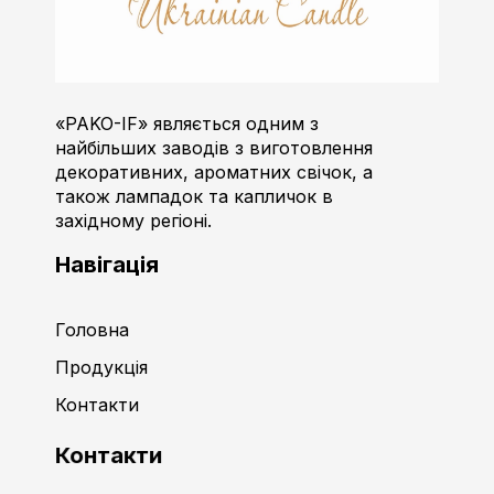
Пако-ІФ
Виробник свічок
«PAKO-IF» являється одним з
найбільших заводів з виготовлення
декоративних, ароматних свічок, а
також лампадок та капличок в
західному регіоні.
Навігація
Головна
Продукція
Контакти
Контакти