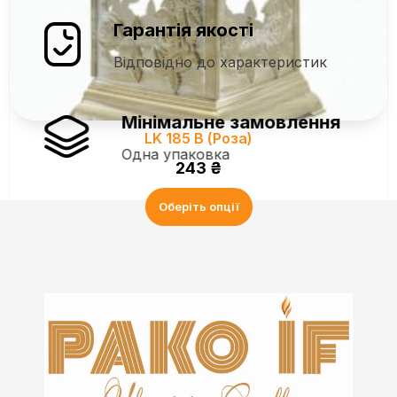
Гарантія якості
Відповідно до характеристик
Мінімальне замовлення
LK 185 B (Роза)
Одна упаковка
243
₴
Оберіть опції