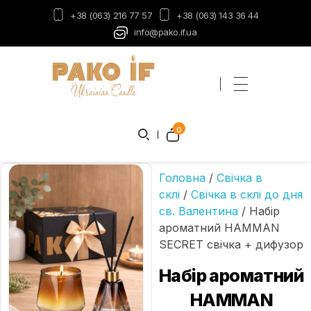
+38 (063) 216 77 57
+38 (063) 143 36 44
info@pako.if.ua
Пако-ІФ
Виробник свічок
0
Головна
/
Свічка в
склі
/
Свічка в склі до дня
св. Валентина
/ Набір
ароматний HAMMAN
SECRET свічка + дифузор
Набір ароматний
HAMMAN