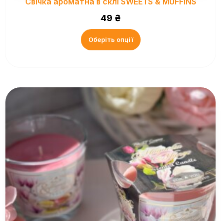
Свічка ароматна в склі SWEETS & MUFFINS
49
₴
Оберіть опції