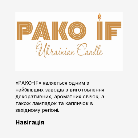
Пако-ІФ
Виробник свічок
«PAKO-IF» являється одним з
найбільших заводів з виготовлення
декоративних, ароматних свічок, а
також лампадок та капличок в
західному регіоні.
Навігація