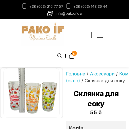
+38 (063) 216 77 57
+38 (063) 143 36 44
info@pako.if.ua
Пако-ІФ
Виробник свічок
0
Головна
/
Аксесуари
/
Ком
(скло)
/ Склянка для соку
Склянка для
соку
55
₴
Колір