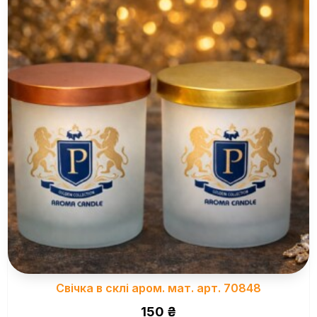
Свічка в склі аром. мат. арт. 70848
150
₴