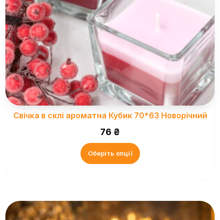
Свічка в склі ароматна Кубик 70*63 Новорічний
76
₴
Оберіть опції