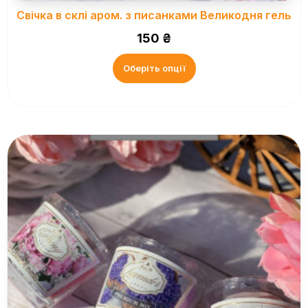
Свічка в склі аром. з писанками Великодня гель
150
₴
Оберіть опції