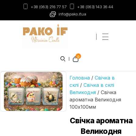
+38 (063) 216 77 57
+38 (063) 143 36 44
info@pako.if.ua
Пако-ІФ
Виробник свічок
0
Головна
/
Свічка в
склі
/
Свічка в склі
Великодня
/ Свічка
ароматна Великодня
100х100мм
Свічка ароматна
Великодня