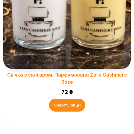
Свічка в склі аром. Парфумована Zara Cashmere
Rose
72
₴
Оберіть опції