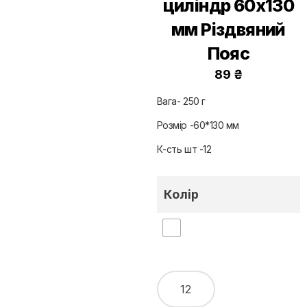
циліндр 60х130
мм Різдвяний
Пояс
89
₴
Вага- 250 г
Розмір -60*130 мм
К-сть шт -12
Колір