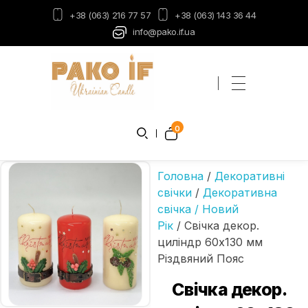
+38 (063) 216 77 57
+38 (063) 143 36 44
info@pako.if.ua
Пако-ІФ
Виробник свічок
0
Головна
/
Декоративні
свічки
/
Декоративна
свічка / Новий
Рік
/ Свічка декор.
циліндр 60х130 мм
Різдвяний Пояс
Свічка декор.