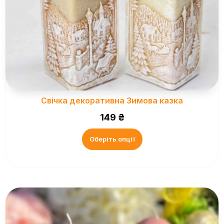
Свічка декоративна Зимова казка
149
₴
Оберіть опції