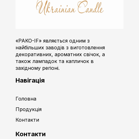
Пако-ІФ
Виробник свічок
«PAKO-IF» являється одним з
найбільших заводів з виготовлення
декоративних, ароматних свічок, а
також лампадок та капличок в
західному регіоні.
Навігація
Головна
Продукція
Контакти
Контакти