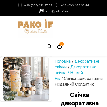
+38 (063) 216 77 57
+38 (063) 143 36 44
info@pako.if.ua
Пако-ІФ
Виробник свічок
0
Головна
/
Декоративні
свічки
/
Декоративна
свічка / Новий
Рік
/ Свічка декоративна
Різдвяний Солдатик
Свічка
декоративна