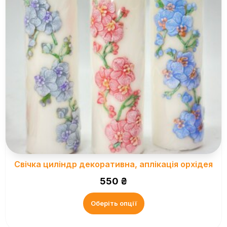
Свічка циліндр декоративна, аплікація орхідея
550
₴
Оберіть опції