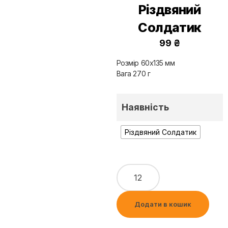
Різдвяний
Солдатик
99
₴
Розмір 60х135 мм
Вага 270 г
Наявність
Різдвяний Солдатик
Додати в кошик