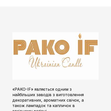
Пако-ІФ
Виробник свічок
«PAKO-IF» являється одним з
найбільших заводів з виготовлення
декоративних, ароматних свічок, а
також лампадок та капличок в
західному регіоні.