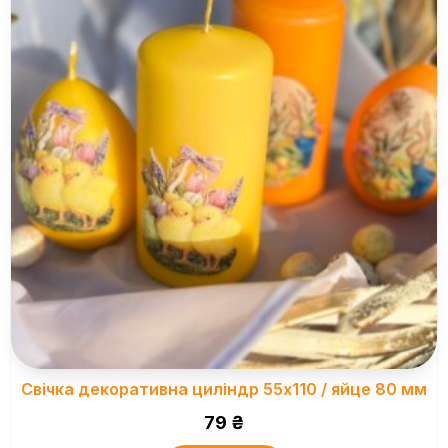
Свічка декоративна циліндр 55х110 / яйце 80 мм
79
₴