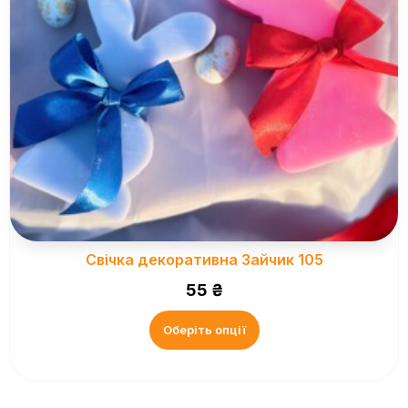
Свічка декоративна Зайчик 105
55
₴
Оберіть опції