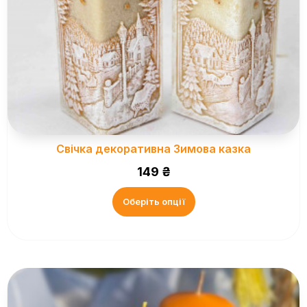
Свічка декоративна Зимова казка
149
₴
Оберіть опції