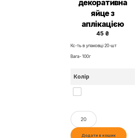
декоративна
яйце з
аплікацією
45
₴
Кс-ть в упаковці 20-шт
Вага- 100г
Колір
Додати в кошик