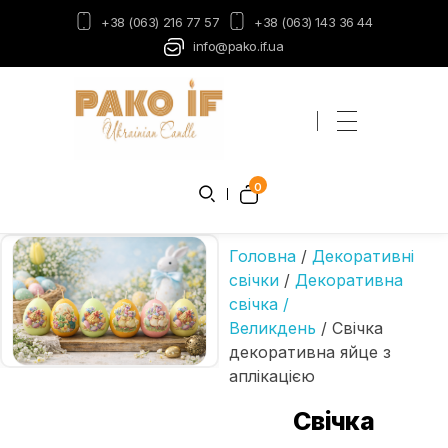
+38 (063) 216 77 57
+38 (063) 143 36 44
info@pako.if.ua
Пако-ІФ
Виробник свічок
0
Головна
/
Декоративні
свічки
/
Декоративна
свічка /
Великдень
/ Свічка
декоративна яйце з
аплікацією
Свічка