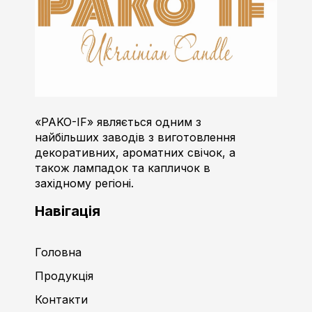
Пако-ІФ
Виробник свічок
«PAKO-IF» являється одним з
найбільших заводів з виготовлення
декоративних, ароматних свічок, а
також лампадок та капличок в
західному регіоні.
Навігація
Головна
Продукція
Контакти