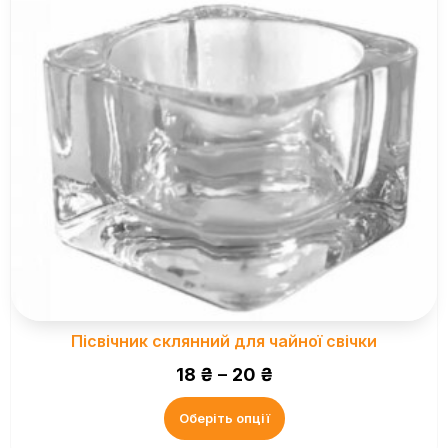
Пісвічник склянний для чайної свічки
18
₴
–
20
₴
Оберіть опції