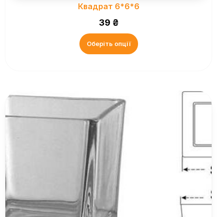
Квадрат 6*6*6
39
₴
Оберіть опції