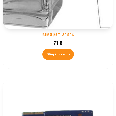
Квадрат 8*8*8
71
₴
Оберіть опції