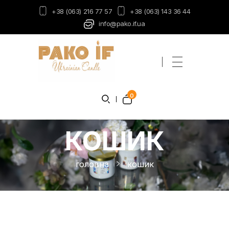
+38 (063) 216 77 57
+38 (063) 143 36 44
info@pako.if.ua
Пако-ІФ
Виробник свічок
0
КОШИК
головна
кошик