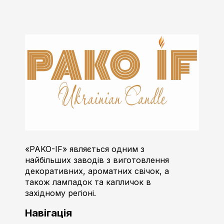
Пако-ІФ
Виробник свічок
«PAKO-IF» являється одним з
найбільших заводів з виготовлення
декоративних, ароматних свічок, а
також лампадок та капличок в
західному регіоні.
Навігація