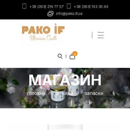
+38 (063) 216 77 57
+38 (063) 143 36 44
info@pako.if.ua
Пако-ІФ
Виробник свічок
0
МАГАЗИН
головна
товари
запаски