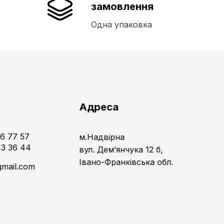
замовлення
Одна упаковка
и
Адреса
16 77 57
м.Надвірна
43 36 44
вул. Дем’янчука 12 б,
Івано-Франківська обл.
gmail.com