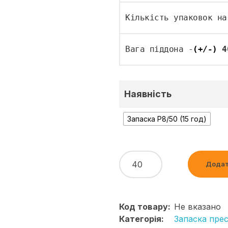
Кількість упаковок на
Вага піддона -
(+/-)
4
Наявність
Запаска Р8/50 (15 год)
Додат
Код товару:
Не вказано
Категорія:
Запаска пре