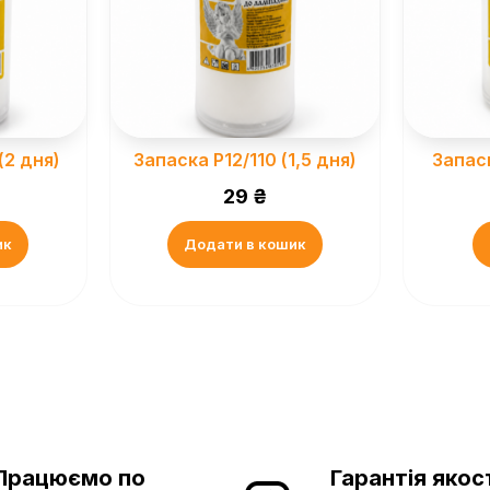
(2 дня)
Запаска Р12/110 (1,5 дня)
Запаск
29
₴
ик
Додати в кошик
Працюємо по
Гарантія якос