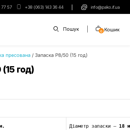
|
 77 57
+38 (063) 143 36 44
info@pako.if.ua
Пошук
Кошик
0
ка пресована
/ Запаска Р8/50 (15 год)
(15 год)
м.
Діаметр запаски – 
18 