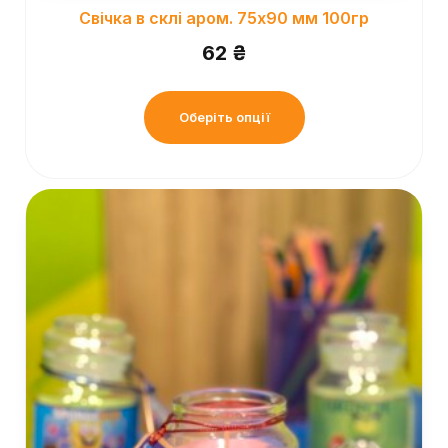
Свічка в склі аром. 75х90 мм 100гр
62
₴
Оберіть опції