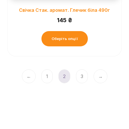
Свічка Стак. аромат. Глечик біла 490г
145
₴
Оберіть опції
←
1
2
3
→