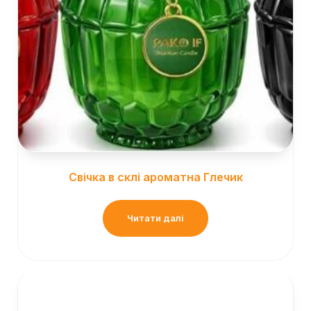
Свічка в склі ароматна Глечик
Читати далі