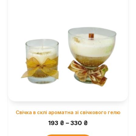
Свічка в склі ароматна зі свічкового гелю
193
₴
–
330
₴