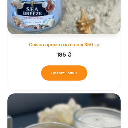
Свічка ароматна в склі 350 гр
185
₴
Оберіть опції