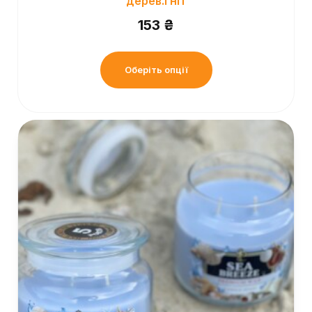
дерев.гніт
153
₴
Оберіть опції