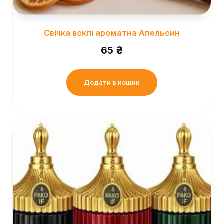
Свічка всклі ароматна Апельсин
65
₴
Додати в кошик