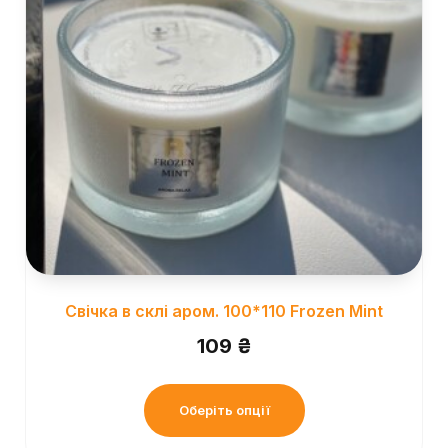
Свічка в склі аром. 100*110 Frozen Mint
109
₴
Оберіть опції