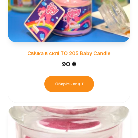
Свічка в склі ТО 205 Baby Candle
90
₴
Оберіть опції