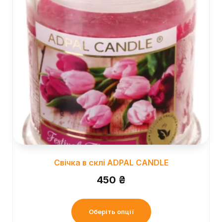
Свічка в склі ADPAL CANDLE
450
₴
Оберіть опції