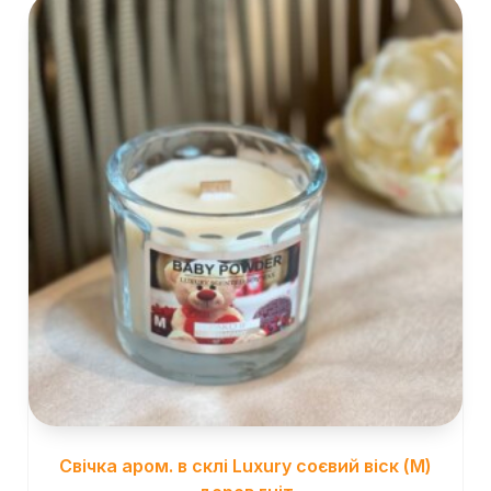
Свічка аром. в склі Luxury соєвий віск (М)