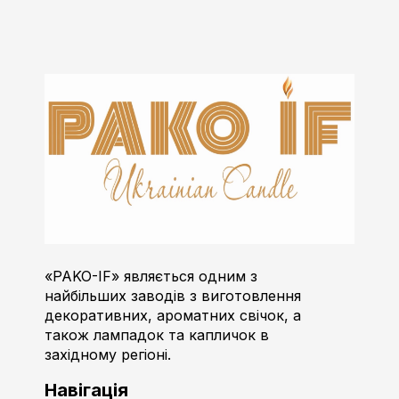
Пако-ІФ
Виробник свічок
«PAKO-IF» являється одним з
найбільших заводів з виготовлення
декоративних, ароматних свічок, а
також лампадок та капличок в
західному регіоні.
Навігація