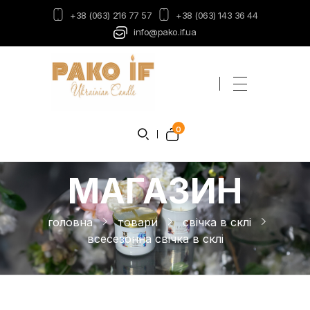
+38 (063) 216 77 57
+38 (063) 143 36 44
info@pako.if.ua
Пако-ІФ
Виробник свічок
0
МАГАЗИН
головна
товари
свічка в склі
всесезонна свічка в склі