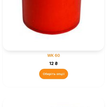
WK 60
12
₴
Оберіть опції