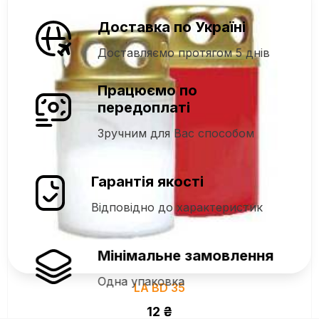
Доставка по Україні
Доставляємо протягом 5 днів
Працюємо по
передоплаті
Зручним для Вас способом
Гарантія якості
Відповідно до характеристик
Мінімальне замовлення
Одна упаковка
LA BD 35
12
₴