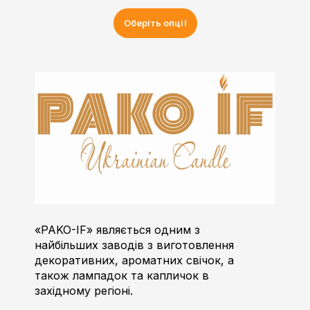
Оберіть опції
Пако-ІФ
Виробник свічок
«PAKO-IF» являється одним з
найбільших заводів з виготовлення
декоративних, ароматних свічок, а
також лампадок та капличок в
західному регіоні.