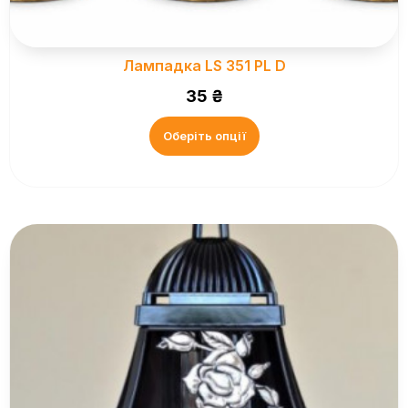
Лампадка LS 351 PL D
35
₴
Оберіть опції