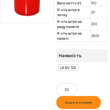
Вага нетто (г)
100
К-сть штук в
20
лотку
К-сть штук на
200
ряду палети
К-сть штук на
2600
палеті
Наявність
LA BV 120
Додати в кошик