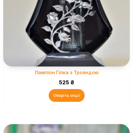
Лампіон Гілка з Трояндою
525
₴
Оберіть опції