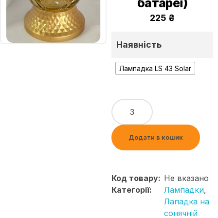
батареї)
225
₴
Наявність
Лампадка LS 43 Solar
Додати в кошик
Код товару:
Не вказано
Категорії:
Лампадки
,
Лападка на
сонячній