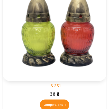
LS 351
36
₴
Оберіть опції