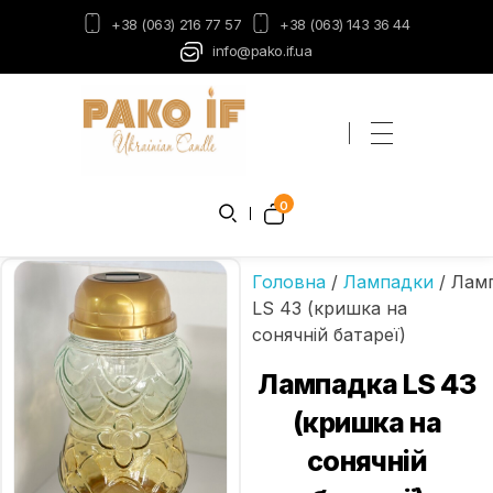
+38 (063) 216 77 57
+38 (063) 143 36 44
info@pako.if.ua
Пако-ІФ
Виробник свічок
0
Головна
/
Лампадки
/ Лам
LS 43 (кришка на
сонячній батареї)
Лампадка LS 43
(кришка на
сонячній