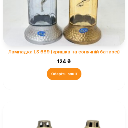
Лампадка LS 689 (кришка на сонячній батареї)
124
₴
Оберіть опції