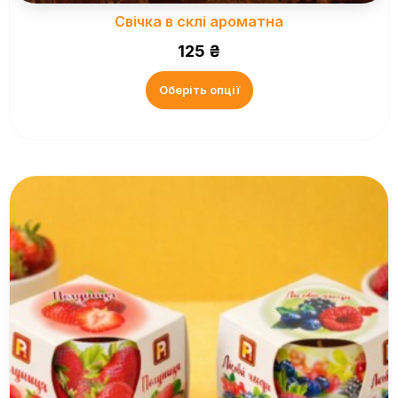
Свічка в склі ароматна
125
₴
Оберіть опції