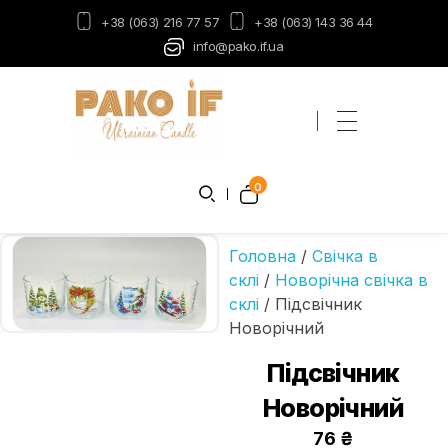
+38 (063) 216 77 57
+38 (063) 143 36 44
info@pako.if.ua
Пако-ІФ
Виробник свічок
0
Головна
/
Свічка в
склі
/
Новорічна свічка в
склі
/ Підсвічник
Новорічний
Підсвічник
Новорічний
76
₴