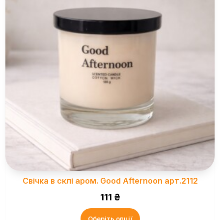
Свічка в склі аром. Good Afternoon арт.2112
111
₴
Оберіть опції