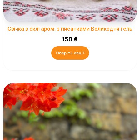
Свічка в склі аром. з писанками Великодня гель
150
₴
Оберіть опції