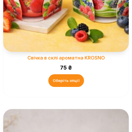
Свічка в склі ароматна KROSNO
75
₴
Оберіть опції