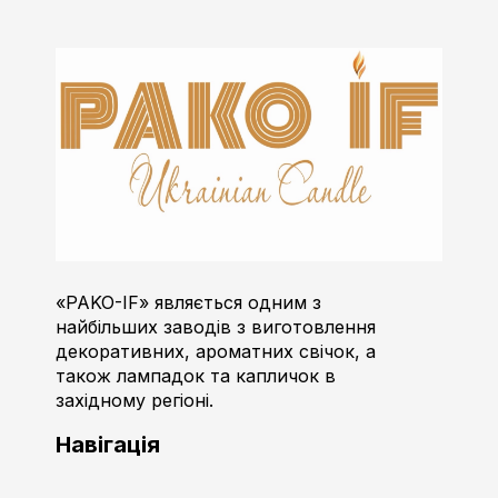
Пако-ІФ
Виробник свічок
«PAKO-IF» являється одним з
найбільших заводів з виготовлення
декоративних, ароматних свічок, а
також лампадок та капличок в
західному регіоні.
Навігація