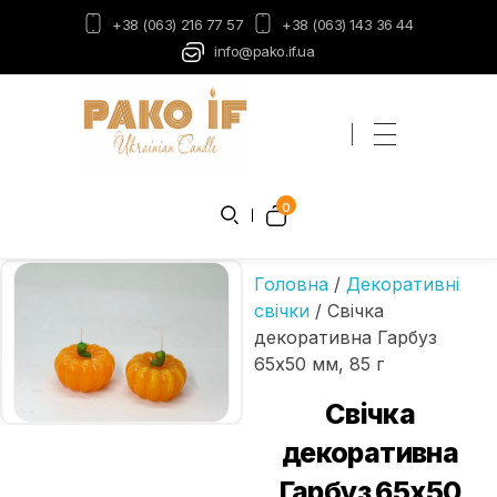
+38 (063) 216 77 57
+38 (063) 143 36 44
info@pako.if.ua
Пако-ІФ
Виробник свічок
0
Головна
/
Декоративні
свічки
/ Свічка
декоративна Гарбуз
65х50 мм, 85 г
Свічка
декоративна
Гарбуз 65х50