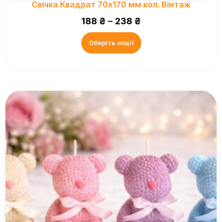
Свічка Квадрат 70х170 мм кол. Вінтаж
188
₴
–
238
₴
Оберіть опції