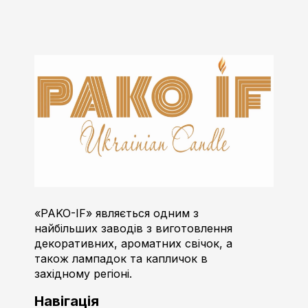
Пако-ІФ
Виробник свічок
«PAKO-IF» являється одним з
найбільших заводів з виготовлення
декоративних, ароматних свічок, а
також лампадок та капличок в
західному регіоні.
Навігація