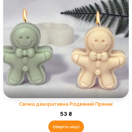
Свічка декоративна Різдвяний Пряник
53
₴
Оберіть опції