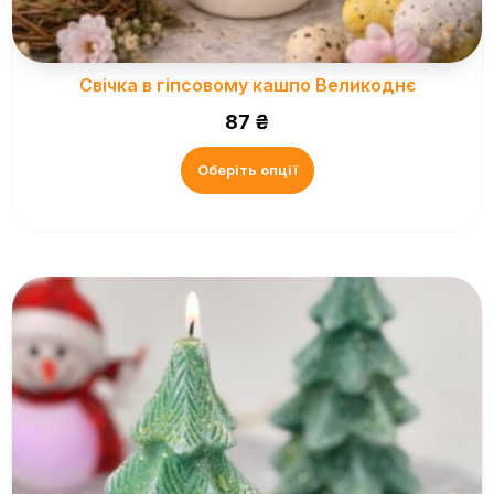
Свічка в гіпсовому кашпо Великоднє
87
₴
Оберіть опції