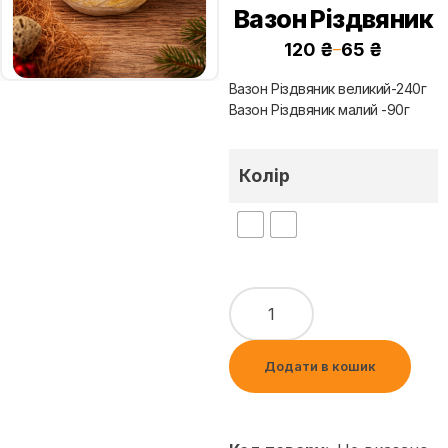
Вазон Різдвяник
120
₴
65
₴
–
Вазон Різдвяник великий-240г
Вазон Різдвяник малий -90г
Колір
Додати в кошик