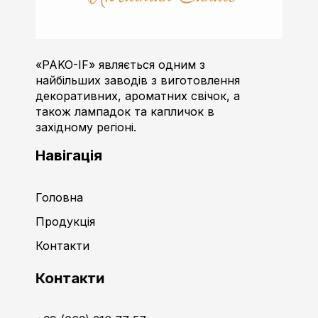
Пако-ІФ
Виробник свічок
«PAKO-IF» являється одним з
найбільших заводів з виготовлення
декоративних, ароматних свічок, а
також лампадок та капличок в
західному регіоні.
Навігація
Головна
Продукція
Контакти
Контакти