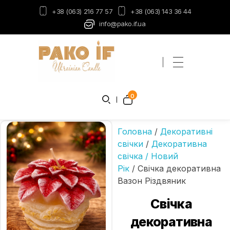
+38 (063) 216 77 57
+38 (063) 143 36 44
info@pako.if.ua
Пако-ІФ
Виробник свічок
0
Головна
/
Декоративні
свічки
/
Декоративна
свічка / Новий
Рік
/ Свічка декоративна
Вазон Різдвяник
Свічка
декоративна