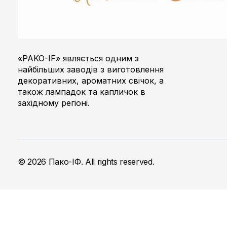
Пако-ІФ
Виробник свічок
«PAKO-IF» являється одним з
найбільших заводів з виготовлення
декоративних, ароматних свічок, а
також лампадок та капличок в
західному регіоні.
© 2026 Пако-ІФ. All rights reserved.