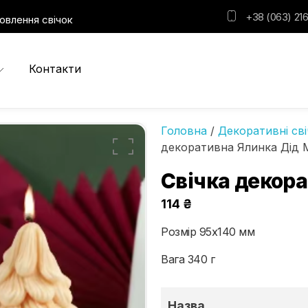
+38 (063) 216
овлення свічок
Контакти
Головна
/
Декоративні сві
декоративна Ялинка Дід 
Свічка декор
114
₴
Розмір 95х140 мм
Вага 340 г
Назва