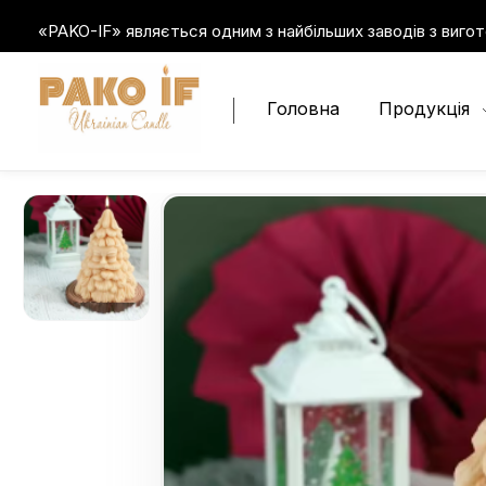
«PAKO-IF» являється одним з найбільших заводів з вигот
Головна
Продукція
Пако-ІФ
Виробник свічок