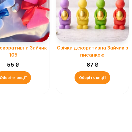
декоративна Зайчик
Свічка декоративна Зайчик з
105
писанкою
55
₴
87
₴
Оберіть опції
Оберіть опції