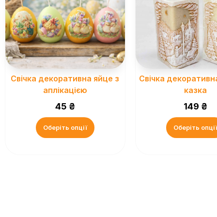
Свічка декоративна яйце з
Свічка декоративн
аплікацією
казка
45
₴
149
₴
Оберіть опції
Оберіть опці