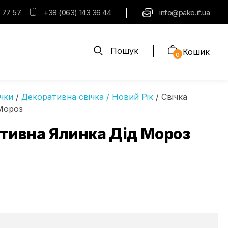
|
 77 57
+38 (063) 143 36 44
info@pako.if.ua
Пошук
Кошик
0
чки
/
Декоративна свічка / Новий Рік
/ Свічка
Мороз
ативна Ялинка Дід Мороз