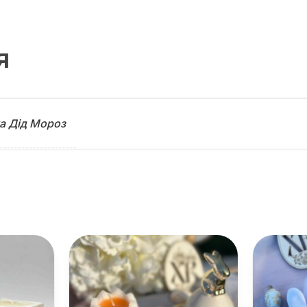
я
а Дід Мороз