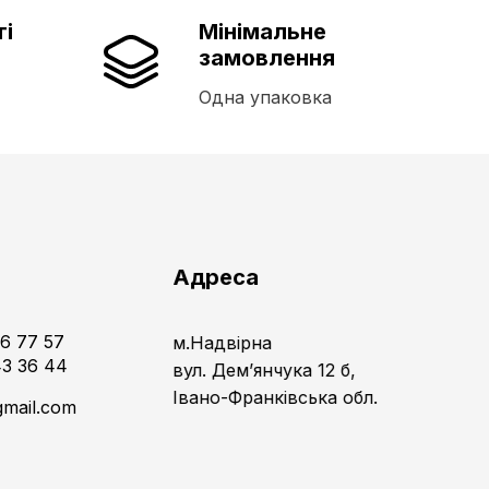
ті
Мінімальне
замовлення
Одна упаковка
и
Адреса
16 77 57
м.Надвірна
43 36 44
вул. Дем’янчука 12 б,
Івано-Франківська обл.
gmail.com