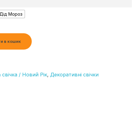
 Дід Мороз
и в кошик
свічка / Новий Рік
,
Декоративні свічки