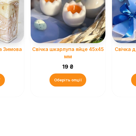
а Зимова
Свічка шкарлупа яйце 45х45
Свічка 
мм
19
₴
ї
Оберіть опції